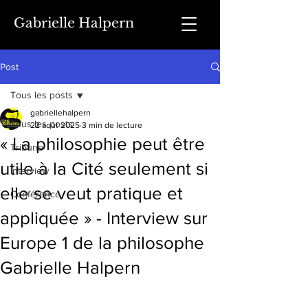
Gabrielle Halpern
Post
Tous les posts
gabriellehalpern
Tous les posts
22 août 2025
3 min de lecture
« La philosophie peut être
Tribune
utile à la Cité seulement si
Interview
elle se veut pratique et
Conférence
appliquée » - Interview sur
Europe 1 de la philosophe
Gabrielle Halpern