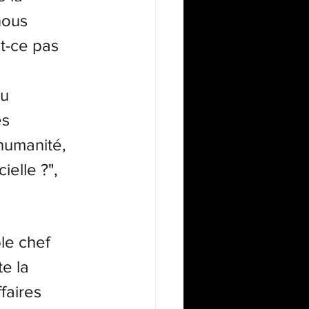
nous 
st-ce pas 
u 
s 
humanité, 
cielle ?
", 
le chef 
e la 
faires 