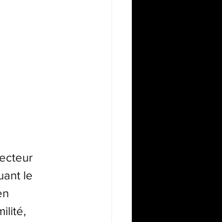
jecteur 
uant le 
en 
lité, 