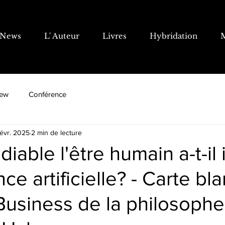
News
L' Auteur
Livres
Hybridation
iew
Conférence
févr. 2025
2 min de lecture
diable l'être humain a-t-il
ence artificielle? - Carte b
Business de la philosophe