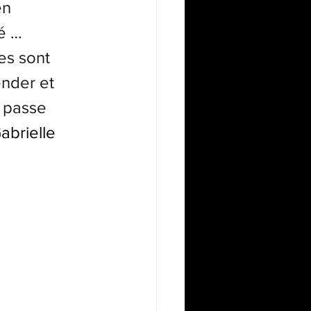
en 
é … 
es sont 
ender et 
 passe 
Gabrielle 