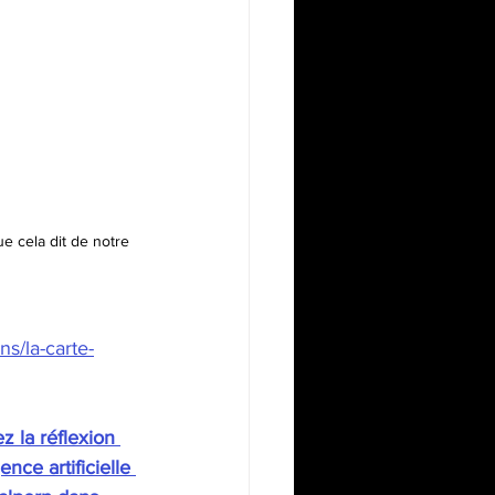
e cela dit de notre 
s/la-carte-
z la réflexion 
ence artificielle 