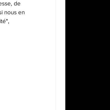
esse, de 
 si nous en 
ité
", 