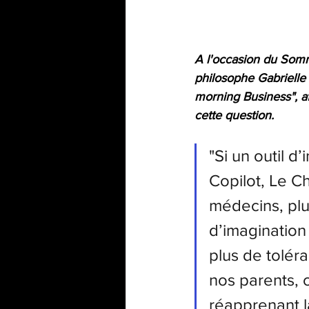
A l'occasion du Sommet
philosophe Gabrielle
morning Business", af
cette question. 
"Si un outil d
Copilot, Le C
médecins, plu
d’imagination 
plus de tolér
nos parents, c
réapprenant la