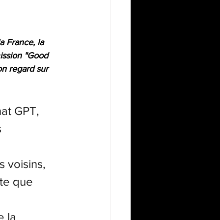
a France, la 
ission "Good 
on regard sur 
hat GPT, 
 
 voisins, 
te que 
 la 