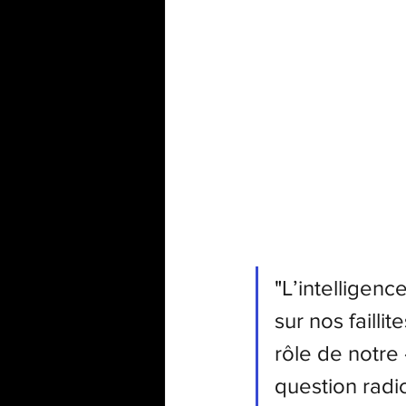
"
L’intelligenc
sur nos failli
rôle de notre
question radi