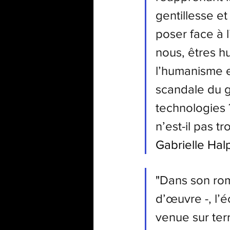
gentillesse et
poser face à l’
nous, êtres h
l’humanisme et
scandale du g
technologies 
n’est-il pas tr
Gabrielle Hal
"
Dans son roma
d’œuvre -, l’é
venue sur terr