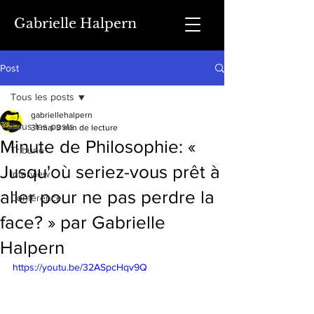
Gabrielle Halpern
Post
Tous les posts
gabriellehalpern
Tous les posts
31 mai
3 min de lecture
Minute de Philosophie: «
Tribune
Jusqu'où seriez-vous prêt à
Interview
aller pour ne pas perdre la
Conférence
face? » par Gabrielle
Halpern
https://youtu.be/32ASpcHqv9Q