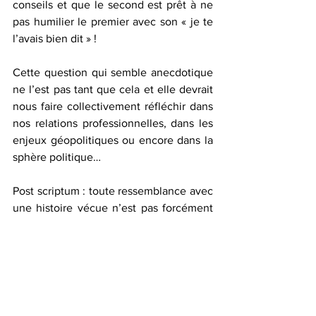
conseils et que le second est prêt à ne 
pas humilier le premier avec son « je te 
l’avais bien dit » !
Cette question qui semble anecdotique 
ne l’est pas tant que cela et elle devrait 
nous faire collectivement réfléchir dans 
nos relations professionnelles, dans les 
enjeux géopolitiques ou encore dans la 
sphère politique…
Post scriptum : toute ressemblance avec 
une histoire vécue n’est pas forcément 
fortuite, mais je vous l’assure, dans 
l’histoire vécue, ce n’est pas moi qui aie 
mangé un saumon à moitié 
décongelé ! »
@Tous droits réservés