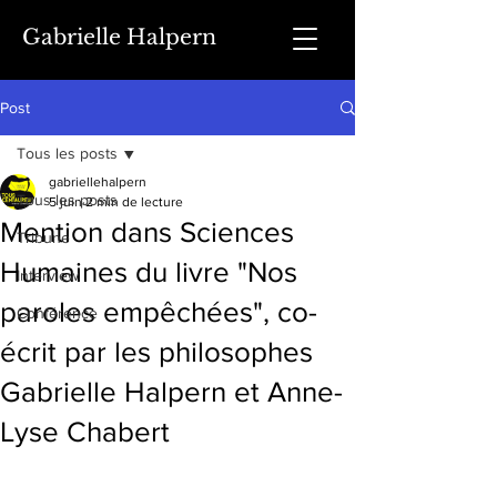
Gabrielle Halpern
Post
Tous les posts
gabriellehalpern
Tous les posts
5 juin
2 min de lecture
Mention dans Sciences
Tribune
Humaines du livre "Nos
Interview
paroles empêchées", co-
Conférence
écrit par les philosophes
Gabrielle Halpern et Anne-
Lyse Chabert