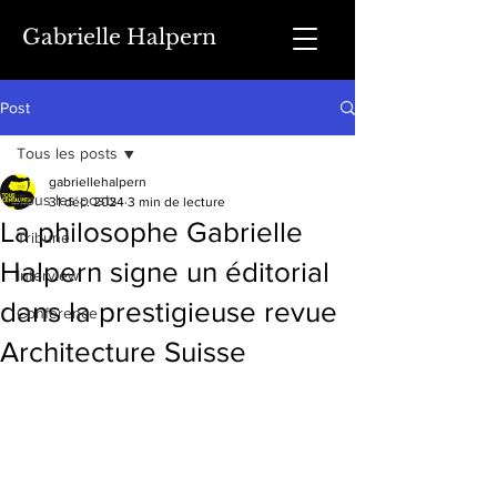
Gabrielle Halpern
Post
Tous les posts
gabriellehalpern
Tous les posts
31 déc. 2024
3 min de lecture
La philosophe Gabrielle
Tribune
Halpern signe un éditorial
Interview
dans la prestigieuse revue
Conférence
Architecture Suisse