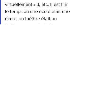
virtuellement » !), etc. Il est fini 
le temps où une école était une 
école, un théâtre était un 
théâtre, un musée était un 
musée, un logement était un 
logement, un bureau était un 
bureau… Même si un chat 
restera toujours un chat ! Tous 
nos lieux sortent de nos cases 
et il va nous falloir non 
seulement les redéfinir, mais 
aussi les réinventer et 
réinventer la manière de les 
construire. Coliving, coworking, 
cofarming, nouvelles manières 