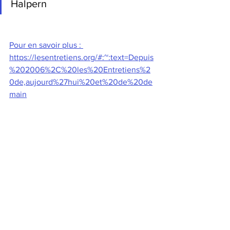
Halpern
Pour en savoir plus : 
https://lesentretiens.org/#:~:text=Depuis
%202006%2C%20les%20Entretiens%2
0de,aujourd%27hui%20et%20de%20de
main
Découvrez les livres de Gabrielle 
Halpern chez votre libraire préféré! 
Pour commander et réserver votre 
ouvrage: 
https://www.leslibraires.fr/recherche/?