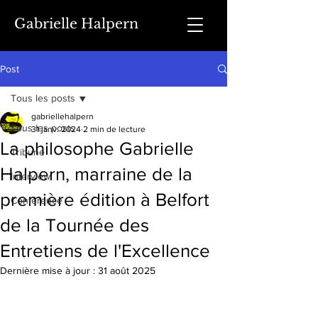
Gabrielle Halpern
Post
Tous les posts
gabriellehalpern
Tous les posts
31 janv. 2024
2 min de lecture
La philosophe Gabrielle
Tribune
Halpern, marraine de la
Interview
première édition à Belfort
Conférence
de la Tournée des
Entretiens de l'Excellence
Dernière mise à jour :
31 août 2025