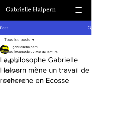
Gabrielle Halpern
Post
Tous les posts
gabriellehalpern
Tous les posts
3 mars 2025
2 min de lecture
La philosophe Gabrielle
Tribune
Halpern mène un travail de
Interview
recherche en Ecosse
Conférence