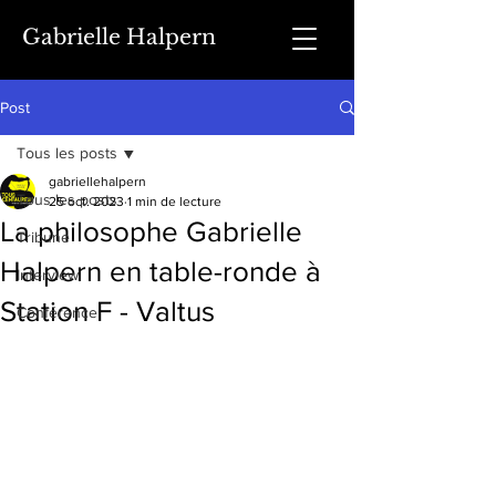
Gabrielle Halpern
Post
Tous les posts
gabriellehalpern
Tous les posts
25 oct. 2023
1 min de lecture
La philosophe Gabrielle
Tribune
Halpern en table-ronde à
Interview
Station F - Valtus
Conférence