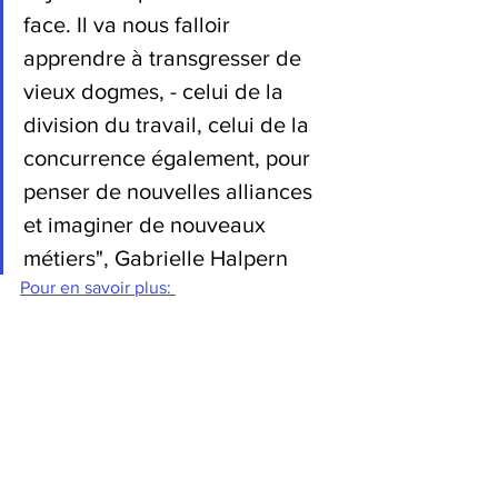
face. Il va nous falloir 
apprendre à transgresser de 
vieux dogmes, - celui de la 
division du travail, celui de la 
concurrence également, pour 
penser de nouvelles alliances 
et imaginer de nouveaux 
métiers", Gabrielle Halpern
Pour en savoir plus: 
https://www.valtus.fr
philosophie
hybridation
prospective
entreprise
travail
RH
management
métier
Conférence