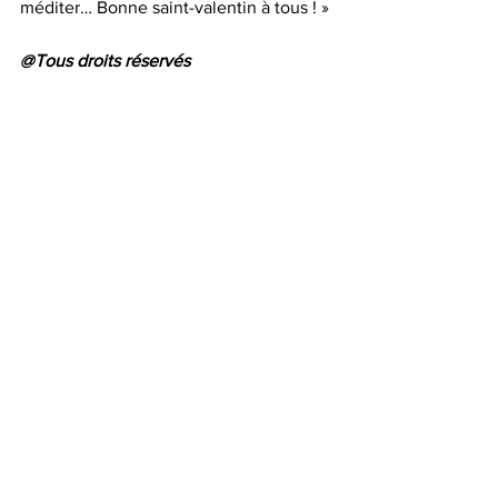
méditer… Bonne saint-valentin à tous ! »
@Tous droits réservés
Découvrez les livres de la philosophe 
Gabrielle Halpern chez votre libraire 
préféré! 
Pour commander et réserver votre 
ouvrage: 
https://www.leslibraires.fr/recherche/?
q=Gabrielle+halpern
philosophie
société
Bible
amour
couple