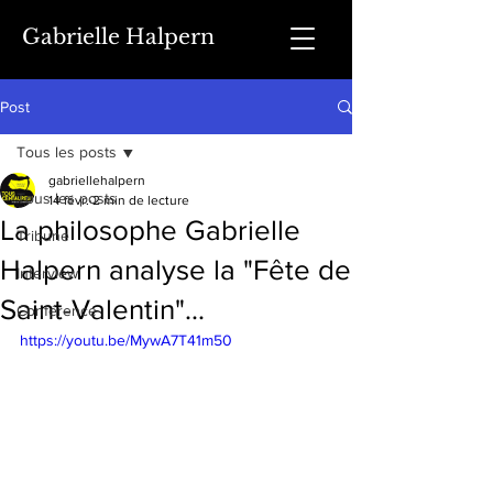
Gabrielle Halpern
Post
Tous les posts
gabriellehalpern
Tous les posts
14 févr.
2 min de lecture
La philosophe Gabrielle
Tribune
Halpern analyse la "Fête de
Interview
Saint-Valentin"...
Conférence
https://youtu.be/MywA7T41m50