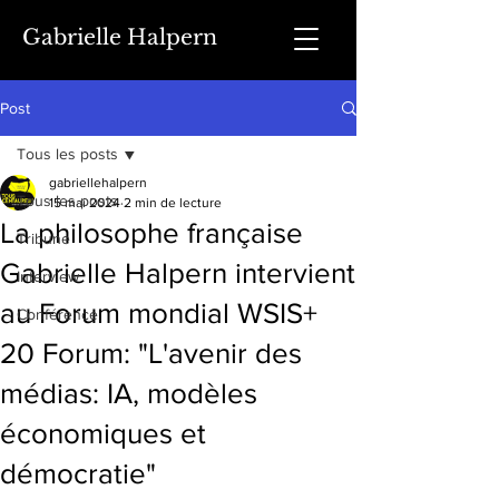
Gabrielle Halpern
Post
Tous les posts
gabriellehalpern
Tous les posts
15 mai 2024
2 min de lecture
La philosophe française
Tribune
Gabrielle Halpern intervient
Interview
au Forum mondial WSIS+
Conférence
20 Forum: "L'avenir des
médias: IA, modèles
économiques et
démocratie"