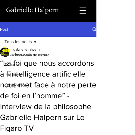
Gabrielle Halpern
Post
Tous les posts
gabriellehalpern
Tous les posts
8 mai
2 min de lecture
“La foi que nous accordons
Tribune
à l’intelligence artificielle
Interview
nous met face à notre perte
Conférence
de foi en l’homme” -
Interview de la philosophe
Gabrielle Halpern sur Le
Figaro TV