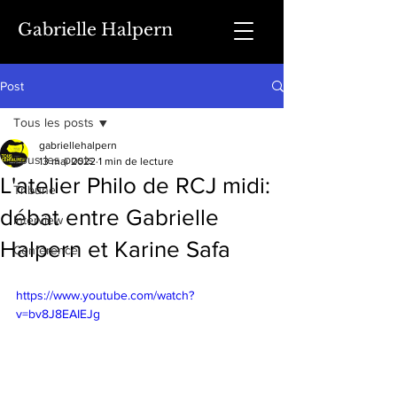
Gabrielle Halpern
Post
Tous les posts
gabriellehalpern
Tous les posts
13 mai 2022
1 min de lecture
L'atelier Philo de RCJ midi:
Tribune
débat entre Gabrielle
Interview
Halpern et Karine Safa
Conférence
https://www.youtube.com/watch?
v=bv8J8EAIEJg