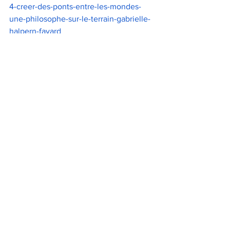
4-creer-des-ponts-entre-les-mondes-
une-philosophe-sur-le-terrain-gabrielle-
halpern-fayard
philosophie
hybridation
prospective
intelligence artificielle
innovation
IA
tech
Conférence
Interview
Voir tout
Posts récents