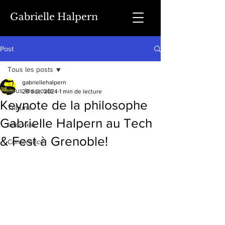
Gabrielle Halpern
Post
Tous les posts
gabriellehalpern
Tous les posts
20 déc. 2024
1 min de lecture
Keynote de la philosophe
Tribune
Gabrielle Halpern au Tech
Interview
& Fest à Grenoble!
Conférence