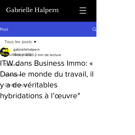
Gabrielle Halpern
Post
Tous les posts
gabriellehalpern
Tous les posts
16 déc. 2023
2 min de lecture
ITW dans Business Immo: «
Tribune
Dans le monde du travail, il
Interview
y a de véritables
Conférence
hybridations à l’œuvre"