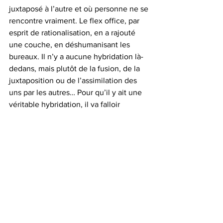
juxtaposé à l’autre et où personne ne se 
rencontre vraiment. Le flex office, par 
esprit de rationalisation, en a rajouté 
une couche, en déshumanisant les 
bureaux. Il n’y a aucune hybridation là-
dedans, mais plutôt de la fusion, de la 
juxtaposition ou de l’assimilation des 
uns par les autres… Pour qu’il y ait une 
véritable hybridation, il va falloir 
repenser les lieux pour qu’ils donnent 
envie de vraiment rencontrer l’autre", 
Gabrielle Halpern
Pour lire l'interview en intégralité: 
https://www.businessimmo.com/content
s/148869/dans-le-monde-du-travail-il-y-
a-de-veritables-hybridations-a-loeuvre
philosophie
hybridation
prospective
travail
immobilier
bureau