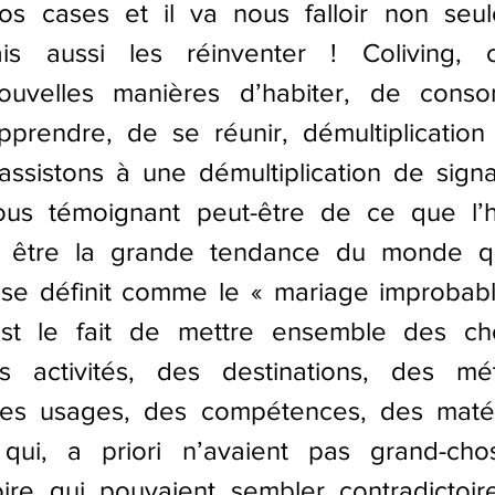
os cases et il va nous falloir non seul
ais aussi les réinventer ! Coliving, c
nouvelles manières d’habiter, de conso
’apprendre, de se réunir, démultiplication
ssistons à une démultiplication de signau
us témoignant peut-être de ce que l’hy
n être la grande tendance du monde qu
 se définit comme le « mariage improbable
est le fait de mettre ensemble des cho
s activités, des destinations, des mét
es usages, des compétences, des matér
 qui, a priori n’avaient pas grand-cho
re qui pouvaient sembler contradictoires