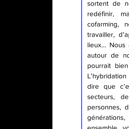
sortent de n
redéfinir, m
cofarming, 
travailler, d
lieux… Nous a
autour de no
pourrait bie
L’hybridation
dire que c’
secteurs, de
personnes, d
générations,
ensemble, voi