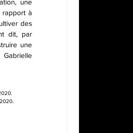
tion, une 
 rapport à 
ltiver des 
 dit, par 
ruire une 
 Gabrielle 
 2020.
 2020.