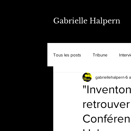
Gabrielle Halpern
Tous les posts
Tribune
Interv
gabriellehalpern
6 
"Inventon
retrouver 
Conférenc