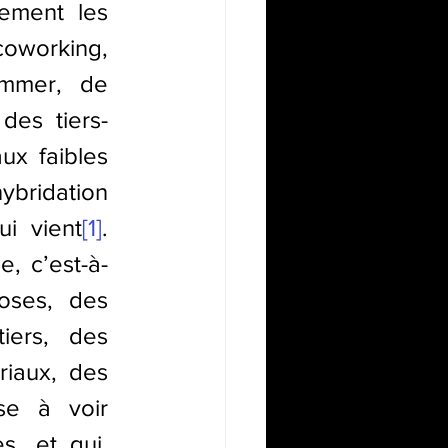
ement les 
oworking, 
mmer, de 
 des tiers-
x faibles 
bridation 
i vient
[1]
. 
, c’est-à-
ses, des 
iers, des 
iaux, des 
se à voir 
, et qui, 