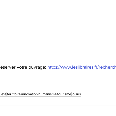
éserver votre ouvrage: 
https://www.leslibraires.fr/recherc
iété
territoire
innovation
humanisme
tourisme
loisirs