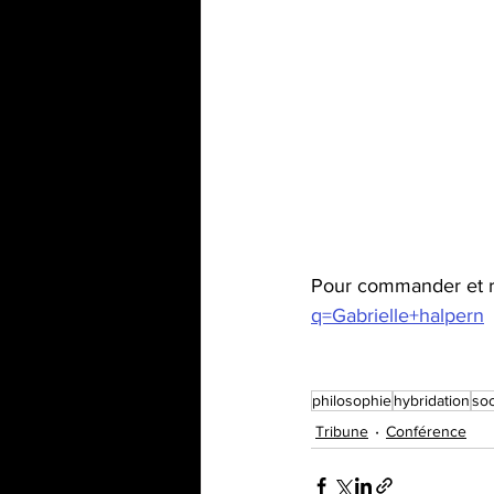
Pour commander et r
q=Gabrielle+halpern
philosophie
hybridation
soc
Tribune
Conférence