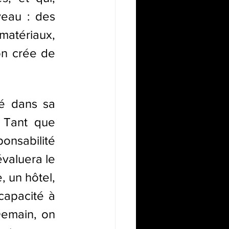
eau : des 
matériaux, 
n crée de 
é dans sa 
 Tant que 
sabilité 
évaluera le 
 un hôtel, 
apacité à 
Demain, on 