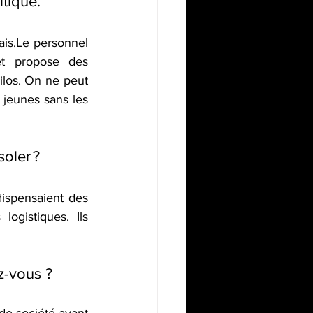
tique.
ais.Le personnel 
t propose des 
ilos. On ne peut 
 jeunes sans les 
soler ?
dispensaient des 
ogistiques. Ils 
ez-vous ?
de société avant 