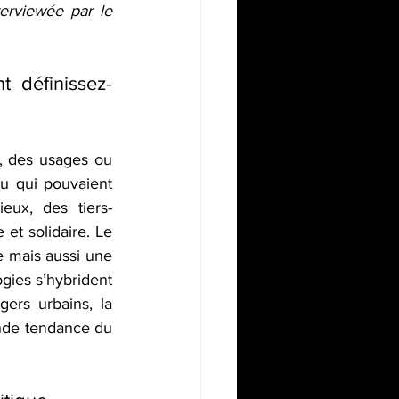
terviewée par le 
t définissez-
, des usages ou 
u qui pouvaient 
eux, des tiers-
et solidaire. Le 
e mais aussi une 
gies s’hybrident 
gers urbains, la 
ande tendance du 