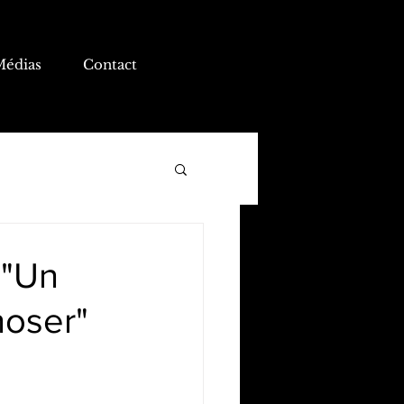
Médias
Contact
 "Un
hoser"