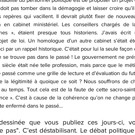
oit pas tomber dans la démagogie et laisser croire qu’il
 repères qui vacillent. Il devrait plutôt fixer de nouve
la en cabinet ministériel. Les conseillers chargés de l
mes », étaient presque tous historiens. J’avais écrit 
ojet de loi. Un homologue d’un autre cabinet s’était é
 par un rappel historique. C’était pour lui la seule façon 
e se trouve pas dans le passé ! Le gouvernement ne prése
un siècle était née telle profession, mais parce que le méti
passé comme une grille de lecture et d’évaluation du fut
de la légitimité à quoique ce soit ? Nous souffrons de ch
 au temps. Tout cela est de la faute de cette sacro-saint
ce ». C’est à cause de la cohérence qu’on ne change pa
ste enfermé dans le passé… 
essinée que vous publiez ces jours-ci, vou
ste pas". C’est déstabilisant. Le débat politiqu