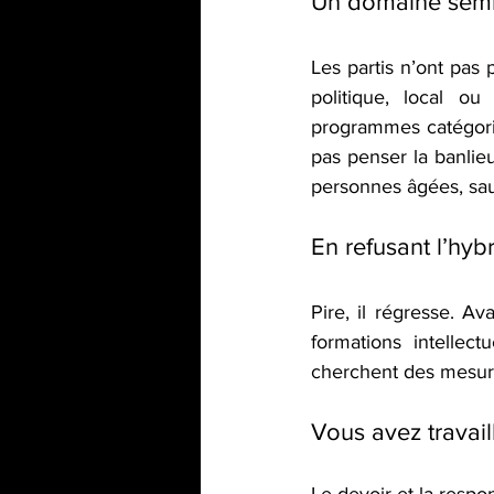
Un domaine semble
Les partis n’ont pas 
politique, local o
programmes catégoriel
pas penser la banlieu
personnes âgées, sau
En refusant l’hybr
Pire, il régresse. Av
formations intellect
cherchent des mesures
Vous avez travail
Le devoir et la respo