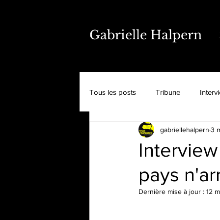
Gabrielle Halpern
Tous les posts
Tribune
Interv
gabriellehalpern
3 
Interview
pays n'a
Dernière mise à jour :
12 m