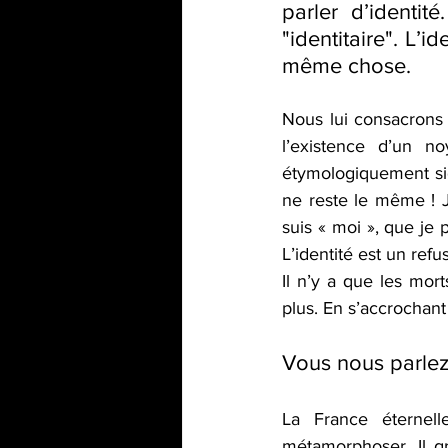
parler d’identi
"identitaire". L’i
même chose. 
Nous lui consacrons 
l’existence d’un no
étymologiquement sig
ne reste le même ! Je
suis « moi », que je 
L’identité est un ref
Il n’y a que les mor
plus. En s’accrochant
Vous nous parlez d
La France éternell
métamorphoser. Il gr