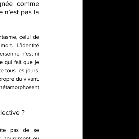
signée comme 
 n’est pas la 
tasme, celui de 
rt. L’identité 
rsonne n’est ni 
 qui fait que je 
 tous les jours. 
ropre du vivant. 
 métamorphosent 
lective ? 
ête pas de se 
 nourrissent ou 