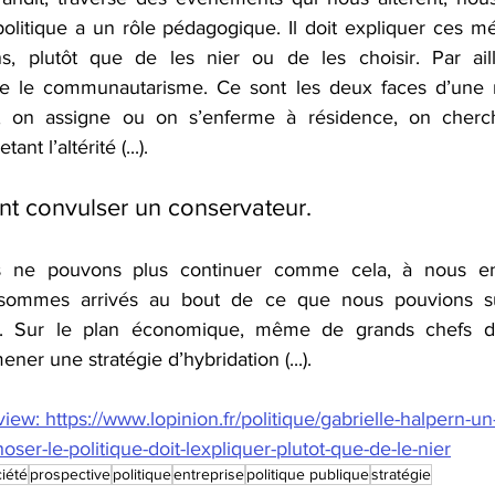
politique a un rôle pédagogique. Il doit expliquer ces m
, plutôt que de les nier ou de les choisir. Par ailleu
me le communautarisme. Ce sont les deux faces d’une 
 on assigne ou on s’enferme à résidence, on cherch
nt l’altérité (...). 
nt convulser un conservateur.
s ne pouvons plus continuer comme cela, à nous enf
 sommes arrivés au bout de ce que nous pouvions supp
. Sur le plan économique, même de grands chefs d’e
ener une stratégie d’hybridation (...). 
erview: https://www.lopinion.fr/politique/gabrielle-halpern-u
er-le-politique-doit-lexpliquer-plutot-que-de-le-nier
iété
prospective
politique
entreprise
politique publique
stratégie