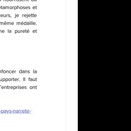
étamorphoses et 
rs, je rejette 
même médaille. 
e la pureté et 
oncer dans la 
orter. Il faut 
ntreprises ont 
n-pays-narrete-