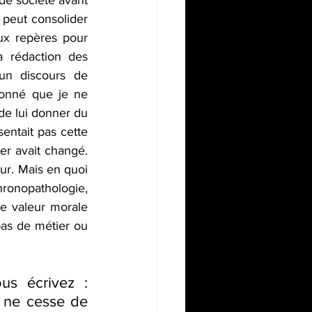
 peut consolider 
aux repères pour 
a rédaction des 
un discours de 
tonné que je ne 
de lui donner du 
ntait pas cette 
er avait changé. 
ur. Mais en quoi 
ronopathologie, 
e valeur morale 
s de métier ou 
s écrivez : 
e ne cesse de 