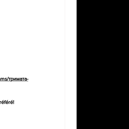
ams/тримата-
éféré! 