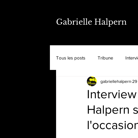
Gabrielle Halpern
Tous les posts
Tribune
Interv
gabriellehalpern
29
Interview
Halpern s
l'occasio