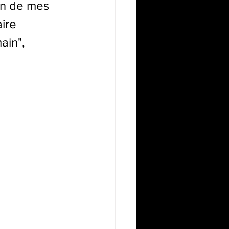
un de mes 
ire 
ain", 