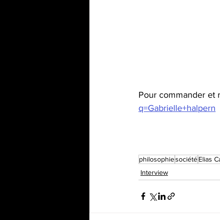
Pour commander et r
q=Gabrielle+halpern
philosophie
société
Elias C
Interview