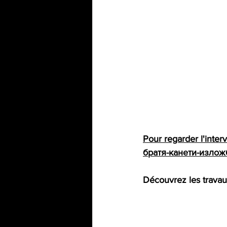
Pour regarder l'interv
братя-канети-изложб
Découvrez les travaux