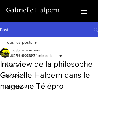
Gabrielle Halpern
Post
Tous les posts
gabriellehalpern
Tous les posts
23 nov. 2023
1 min de lecture
Interview de la philosophe
Tribune
Gabrielle Halpern dans le
Interview
magazine Télépro
Conférence