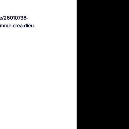
vre/26010738-
-homme-crea-dieu-