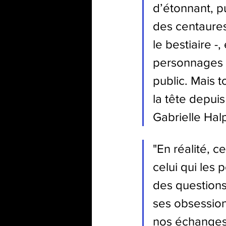
d’étonnant, p
des centaures.
le bestiaire -
personnages h
public. Mais 
la tête depuis
Gabrielle Hal
"
En réalité, c
celui qui les 
des questions
ses obsession
nos échanges