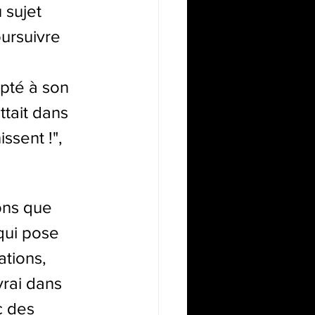
 sujet 
oursuivre 
pté à son 
tait dans 
issent !
", 
ons que 
 qui pose 
tions, 
rai dans 
 des 