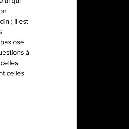
lui qui 
on 
 ; il est 
s 
 pas osé 
uestions à 
celles 
t celles 