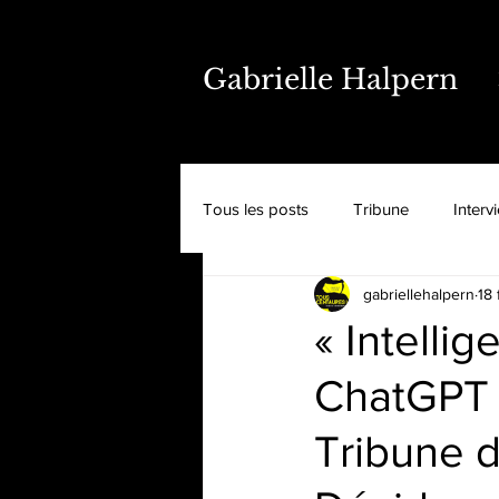
Gabrielle Halpern
Tous les posts
Tribune
Interv
gabriellehalpern
18 
« Intellig
ChatGPT m
Tribune d