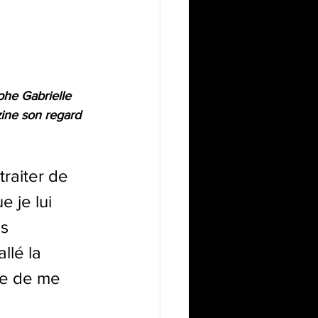
ophe Gabrielle 
zine son regard 
raiter de 
e je lui 
s 
llé la 
dée de me 