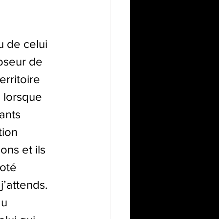
u de celui 
oseur de 
erritoire 
 lorsque 
ants 
tion 
ns et ils 
oté 
j’attends. 
au 