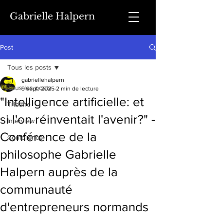
Gabrielle Halpern
Post
Tous les posts
gabriellehalpern
Tous les posts
9 sept. 2025
2 min de lecture
"Intelligence artificielle: et
Tribune
si l'on réinventait l'avenir?" -
Interview
Conférence de la
Conférence
philosophe Gabrielle
Halpern auprès de la
communauté
d'entrepreneurs normands