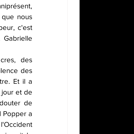
iprésent, 
n que nous 
eur, c'est 
Gabrielle 
cres, des 
ilence des 
e. Et il a 
jour et de 
douter de 
l Popper a 
l'Occident 