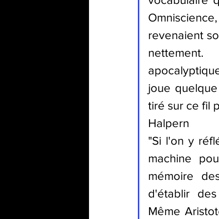
Omniscience,
revenaient so
nettement. 
apocalyptique
joue quelque c
tiré sur ce fi
Halpern 
"Si l'on y réf
machine pou
mémoire des 
d'établir de
Même Aristote