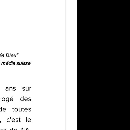
éa Dieu" 
 média suisse 
 ans sur 
rrogé des 
e toutes 
 c'est le 
r de l'IA. 