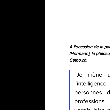
A l'occasion de la par
(Hermann), la philos
Catho.ch. 
"Je mène u
l'intelligenc
personnes d
professions.
vocabulaire q