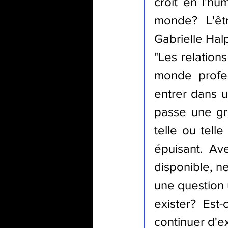
croit en l'hu
monde? L'êt
Gabrielle Hal
"
Les relation
monde profes
entrer dans u
passe une gr
telle ou telle
épuisant. Ave
disponible, n
une question u
exister? Est-
continuer d'e