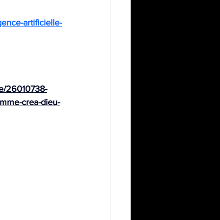
ence-artificielle-
vre/26010738-
-homme-crea-dieu-