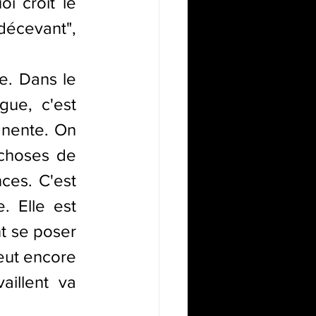
i croit le 
cevant", 
e. Dans le 
ue, c'est 
nente. On 
choses de 
ces. C'est 
. Elle est 
t se poser 
eut encore 
aillent va 
n