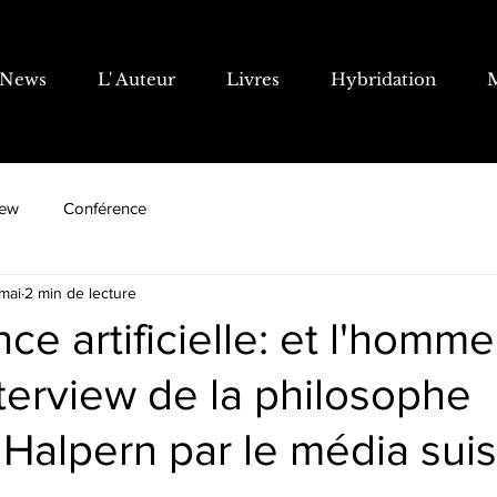
News
L' Auteur
Livres
Hybridation
iew
Conférence
mai
2 min de lecture
nce artificielle: et l'homm
nterview de la philosophe
 Halpern par le média sui