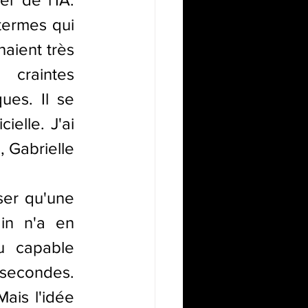
ermes qui 
aient très 
craintes 
es. Il se 
elle. J'ai 
 Gabrielle 
ser qu'une 
n n'a en 
u capable 
secondes. 
ais l'idée 