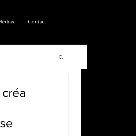
Médias
Contact
e créa
sse