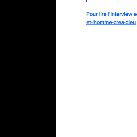
Pour lire l'interview e
et-lhomme-crea-dieu