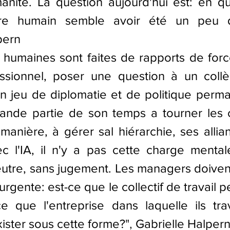
manité. La question aujourd'hui est: en quo
re humain semble avoir été un peu dé
pern 
s humaines sont faites de rapports de forc
sionnel, poser une question à un collèg
n jeu de diplomatie et de politique perma
ande partie de son temps a tourner les 
 manière, à gérer sal hiérarchie, ses allian
c l'IA, il n'y a pas cette charge mentale
eutre, sans jugement. Les managers doiven
rgente: est-ce que le collectif de travail p
ce que l'entreprise dans laquelle ils trav
xister sous cette forme?
", 
Gabrielle Halper