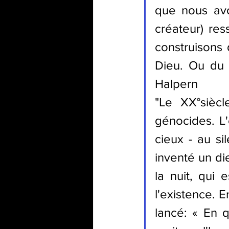
que nous avo
créateur) res
construisons d
Dieu. Ou du m
Halpern 
"Le XX°siècl
génocides. L'
cieux - au sil
inventé un di
la nuit, qui 
l'existence. 
lancé: « En q