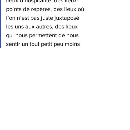
lieux d’hospitalité, des lieux-
points de repères, des lieux où 
l’on n’est pas juste juxtaposé 
les uns aux autres, des lieux 
qui nous permettent de nous 
sentir un tout petit peu moins 
seuls, un tout petit peu moins 
petits, médiocres et étroits, des 
lieux hybrides qui nous 
redonnent le goût de l'altérité", 
Gabrielle Halpern