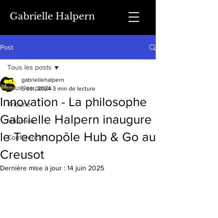
Gabrielle Halpern
Post
Tous les posts
gabriellehalpern
Tous les posts
5 oct. 2024
3 min de lecture
Innovation - La philosophe
Tribune
Gabrielle Halpern inaugure
Interview
le Technopôle Hub & Go au
Conférence
Creusot
Dernière mise à jour :
14 juin 2025