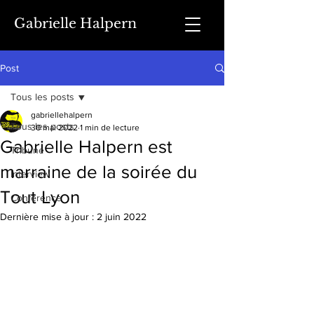
Gabrielle Halpern
Post
Tous les posts
gabriellehalpern
Tous les posts
30 mai 2022
1 min de lecture
Gabrielle Halpern est
Tribune
marraine de la soirée du
Interview
Tout Lyon
Conférence
Dernière mise à jour :
2 juin 2022