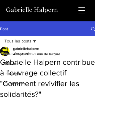
Gabrielle Halpern
Post
Tous les posts
gabriellehalpern
Tous les posts
4 sept. 2022
2 min de lecture
Gabrielle Halpern contribue
Tribune
à l'ouvrage collectif
Interview
"Comment revivifier les
Conférence
solidarités?"