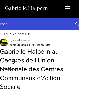
Gabrielle Halpern
Post
Tous les posts
gabriellehalpern
Tous les posts
31 mars 2023
1 min de lecture
Gabrielle Halpern au
Tribune
Congrès de l'Union
Interview
Nationale des Centres
Conférence
Communaux d’Action
Sociale