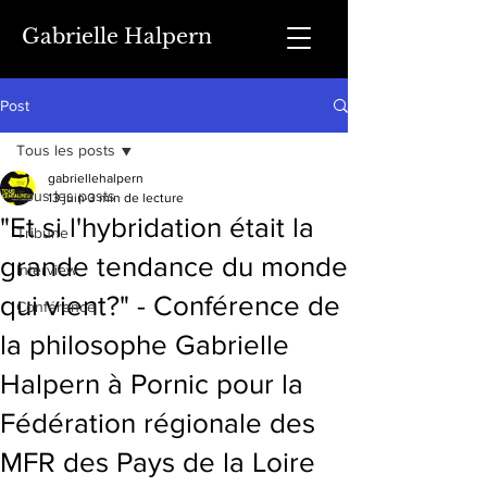
Gabrielle Halpern
Post
Tous les posts
gabriellehalpern
Tous les posts
13 juin
3 min de lecture
"Et si l'hybridation était la
Tribune
grande tendance du monde
Interview
qui vient?" - Conférence de
Conférence
la philosophe Gabrielle
Halpern à Pornic pour la
Fédération régionale des
MFR des Pays de la Loire