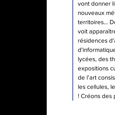
vont donner l
nouveaux mét
territoires… 
voit apparaît
résidences d'
d'informatiqu
lycées, des t
expositions cu
de l’art cons
les cellules, 
! Créons des 