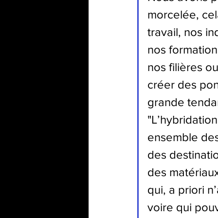
morcelée, cela
travail, nos 
nos formations
nos filières o
créer des pont
grande tendan
"L’hybridation
ensemble des 
des destinati
des matériaux,
qui, a priori 
voire qui pou