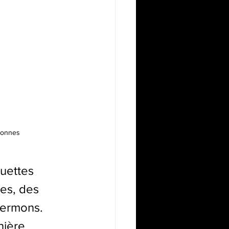
rsonnes
quettes 
res, des 
fermons. 
nière 