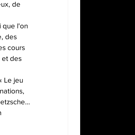
ux, de 
 que l'on 
, des 
es cours 
 et des 
« Le jeu 
nations, 
Nietzsche… 
n