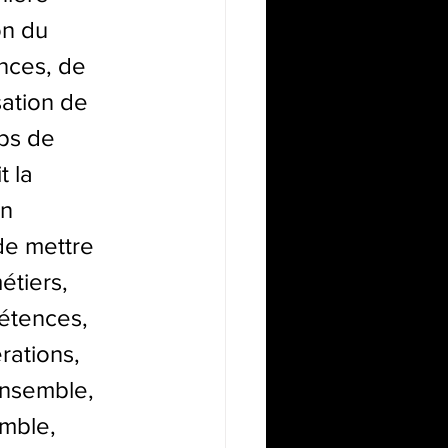
on du 
nces, de 
sation de 
mps de 
 la 
rn
de mettre 
tiers, 
étences, 
rations, 
ensemble, 
mble, 