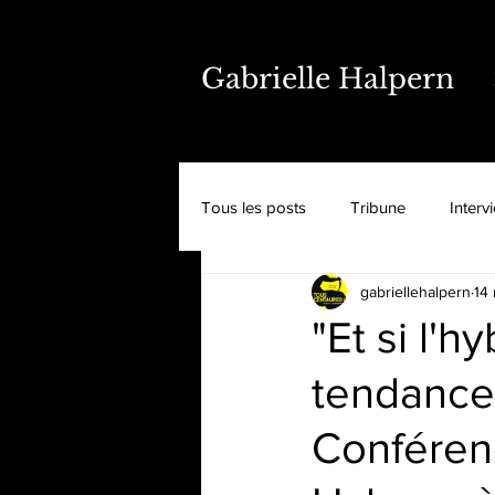
Gabrielle Halpern
Tous les posts
Tribune
Interv
gabriellehalpern
14
"Et si l'h
tendance 
Conférenc