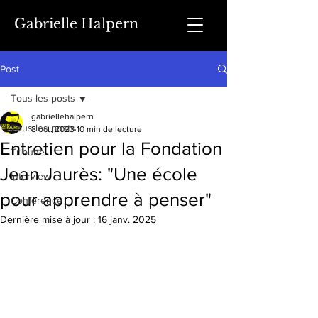
Gabrielle Halpern
Post
Tous les posts
gabriellehalpern
Tous les posts
8 oct. 2023
10 min de lecture
Entretien pour la Fondation
Tribune
Jean Jaurès: "Une école
Interview
pour apprendre à penser"
Conférence
Dernière mise à jour :
16 janv. 2025