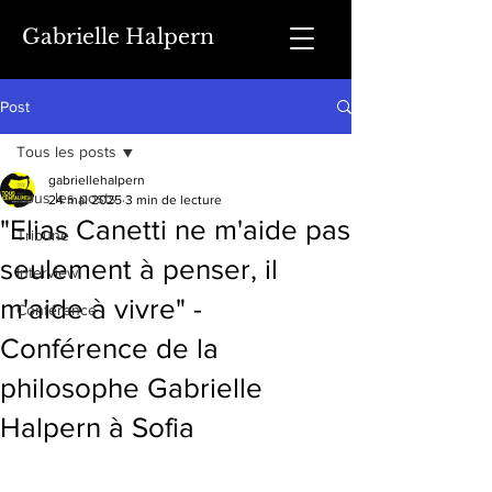
Gabrielle Halpern
Post
Tous les posts
gabriellehalpern
Tous les posts
24 mai 2025
3 min de lecture
"Elias Canetti ne m'aide pas
Tribune
seulement à penser, il
Interview
m'aide à vivre" -
Conférence
Conférence de la
philosophe Gabrielle
Halpern à Sofia