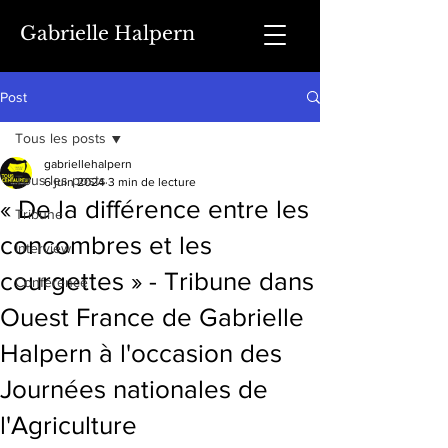
Gabrielle Halpern
Post
Tous les posts
gabriellehalpern
Tous les posts
6 juin 2024
3 min de lecture
« De la différence entre les
Tribune
concombres et les
Interview
courgettes » - Tribune dans
Conférence
Ouest France de Gabrielle
Halpern à l'occasion des
Journées nationales de
l'Agriculture