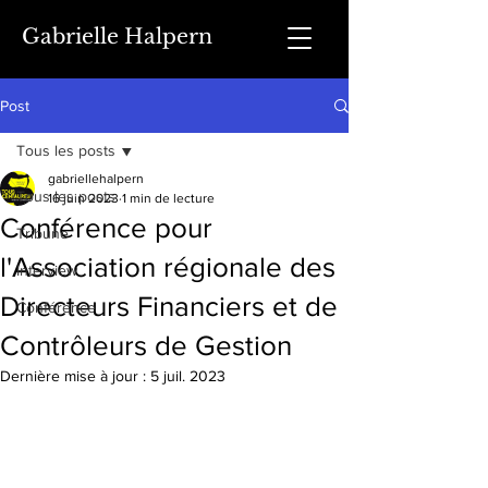
Gabrielle Halpern
Post
Tous les posts
gabriellehalpern
Tous les posts
16 juin 2023
1 min de lecture
Conférence pour
Tribune
l'Association régionale des
Interview
Directeurs Financiers et de
Conférence
Contrôleurs de Gestion
Dernière mise à jour :
5 juil. 2023