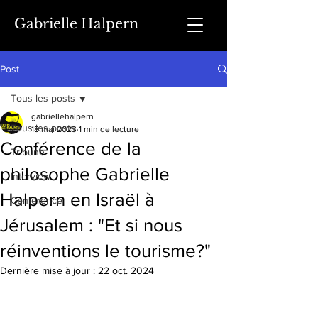
Gabrielle Halpern
Post
Tous les posts
gabriellehalpern
Tous les posts
18 mai 2023
1 min de lecture
Conférence de la
Tribune
philosophe Gabrielle
Interview
Halpern en Israël à
Conférence
Jérusalem : "Et si nous
réinventions le tourisme?"
Dernière mise à jour :
22 oct. 2024