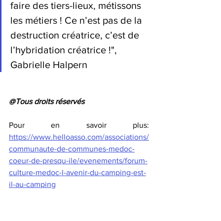
faire des tiers-lieux, métissons 
les métiers ! Ce n’est pas de la 
destruction créatrice, c’est de 
l’hybridation créatrice !", 
Gabrielle Halpern
@Tous droits réservés 
Pour en savoir plus: 
https://www.helloasso.com/associations/
communaute-de-communes-medoc-
coeur-de-presqu-ile/evenements/forum-
culture-medoc-l-avenir-du-camping-est-
il-au-camping
Découvrez les travaux de Gabrielle 
Halpern chez votre libraire préféré! 