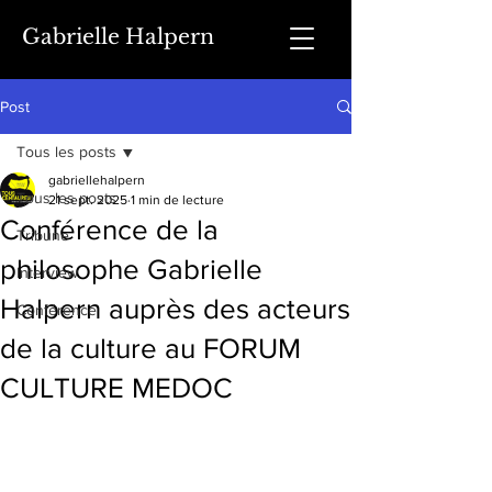
Gabrielle Halpern
Post
Tous les posts
gabriellehalpern
Tous les posts
21 sept. 2025
1 min de lecture
Conférence de la
Tribune
philosophe Gabrielle
Interview
Halpern auprès des acteurs
Conférence
de la culture au FORUM
CULTURE MEDOC