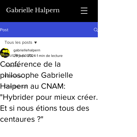
Gabrielle Halpern
Post
Tous les posts
gabriellehalpern
Tous les posts
29 janv. 2024
1 min de lecture
Conférence de la
Tribune
philosophe Gabrielle
Interview
Halpern au CNAM:
Conférence
"Hybrider pour mieux créer.
Et si nous étions tous des
centaures ?"