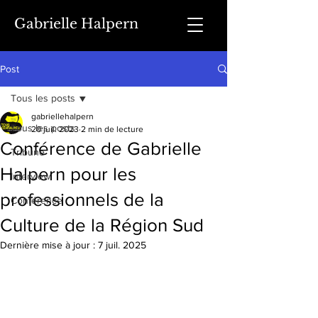
Gabrielle Halpern
Post
Tous les posts
gabriellehalpern
Tous les posts
20 juil. 2023
2 min de lecture
Conférence de Gabrielle
Tribune
Halpern pour les
Interview
professionnels de la
Conférence
Culture de la Région Sud
Dernière mise à jour :
7 juil. 2025