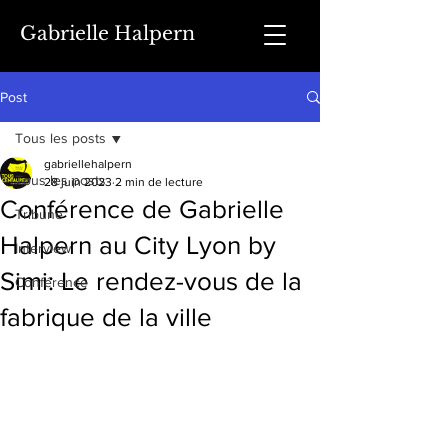
Gabrielle Halpern
Post
Tous les posts
gabriellehalpern
Tous les posts
28 juin 2023
2 min de lecture
Conférence de Gabrielle
Tribune
Halpern au City Lyon by
Interview
Simi: Le rendez-vous de la
Conférence
fabrique de la ville