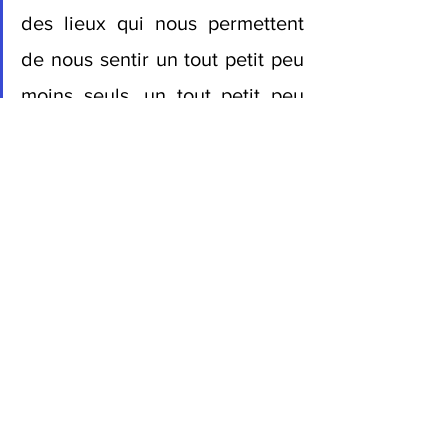
des lieux qui nous permettent 
de nous sentir un tout petit peu 
moins seuls, un tout petit peu 
moins petits, médiocres et 
étroits, des lieux hybrides qui 
nous redonnent le goût de 
l'altérité
[3]
", Gabrielle Halpern
[1]
 Gabrielle Halpern, « Tous centaures ! 
Eloge de l’hybridation », Le Pommier, 
2020.
[2]
 Gabrielle Halpern, « Penser 
l’hospitalité », Editions de l’Aube, 2022 
(coécrit avec Cyril Aouizerate).
[3]
 Gabrielle Halpern, « Penser 