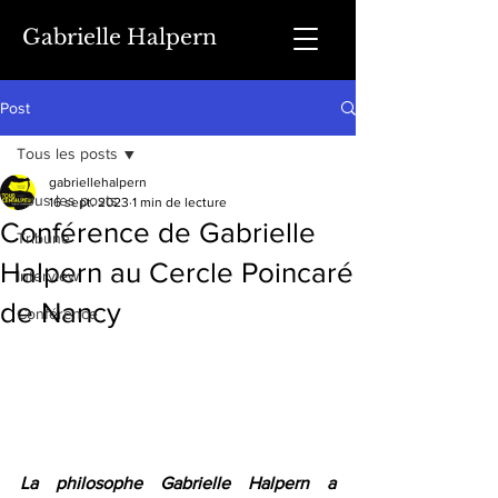
Gabrielle Halpern
Post
Tous les posts
gabriellehalpern
Tous les posts
16 sept. 2023
1 min de lecture
Conférence de Gabrielle
Tribune
Halpern au Cercle Poincaré
Interview
de Nancy
Conférence
La philosophe Gabrielle Halpern a 