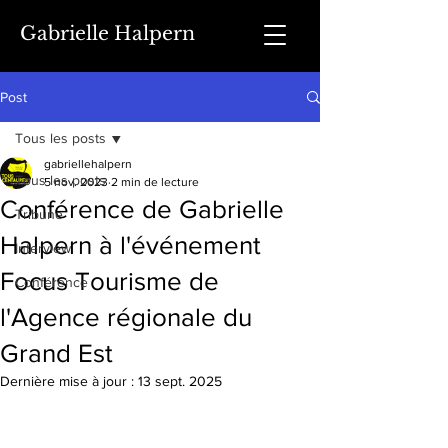
Gabrielle Halpern
Post
Tous les posts
gabriellehalpern
Tous les posts
5 nov. 2023
2 min de lecture
Conférence de Gabrielle
Tribune
Halpern à l'événement
Interview
Focus Tourisme de
Conférence
l'Agence régionale du
Grand Est
Dernière mise à jour :
13 sept. 2025