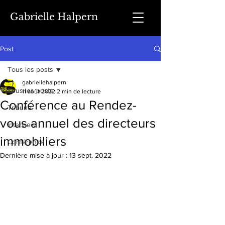
Gabrielle Halpern
Post
Tous les posts
gabriellehalpern
Tous les posts
11 août 2022
2 min de lecture
Conférence au Rendez-
Tribune
vous annuel des directeurs
Interview
immobiliers
Conférence
Dernière mise à jour :
13 sept. 2022