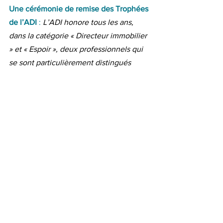
Une cérémonie de remise des Trophées 
de l’ADI 
:
L’ADI honore tous les ans, 
dans la catégorie « Directeur immobilier 
» et « Espoir », deux professionnels qui 
se sont particulièrement distingués 
dans l’exercice de leurs missions. Le 
trophée « Innovation » récompense un 
projet porteur de progrès pour les 
directions immobilières.
Pour en savoir plus : https://www.adi-
france.fr/evenement/rendez-vous-
annuel-des-directeurs-immobiliers/