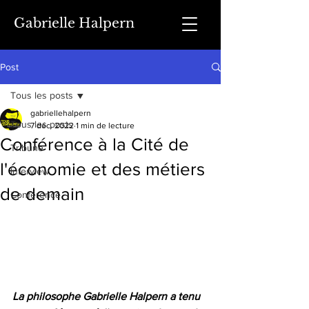
Gabrielle Halpern
Post
Tous les posts
gabriellehalpern
Tous les posts
7 déc. 2022
1 min de lecture
Conférence à la Cité de
Tribune
l'économie et des métiers
Interview
de demain
Conférence
La philosophe Gabrielle Halpern a tenu 