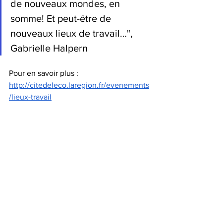
de nouveaux mondes, en 
somme! Et peut-être de 
nouveaux lieux de travail…", 
Gabrielle Halpern
Pour en savoir plus : 
http://citedeleco.laregion.fr/evenements
/lieux-travail
philosophie
hybridation
prospective
territoire
centaure
travail
RH
tiers-lieu
Conférence
Voir tout
Posts récents