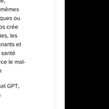
e, 
x-mêmes 
iques ou 
os crée 
es, les 
gnants et 
 santé 
rce le mal-
n
hat GPT, 
 