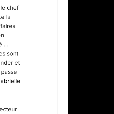
le chef 
e la 
faires 
en 
é … 
es sont 
ender et 
 passe 
Gabrielle 
jecteur 