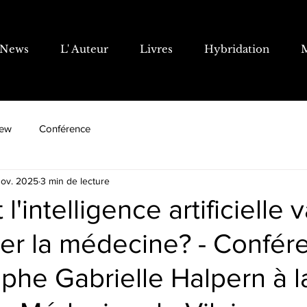
News
L' Auteur
Livres
Hybridation
iew
Conférence
nov. 2025
3 min de lecture
intelligence artificielle v
mer la médecine? - Confér
ophe Gabrielle Halpern à l