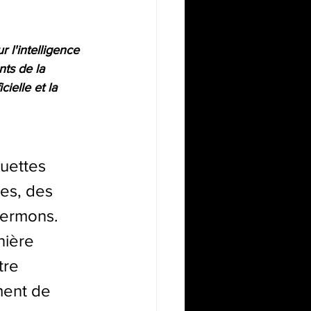
 l'intelligence 
nts de la 
ielle et la 
quettes 
res, des 
fermons. 
nière 
tre 
ment de 