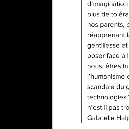
d’imagination 
plus de tolér
nos parents, c
réapprenant la
gentillesse et
poser face à l’
nous, êtres h
l’humanisme et
scandale du g
technologies 
n’est-il pas tr
Gabrielle Hal