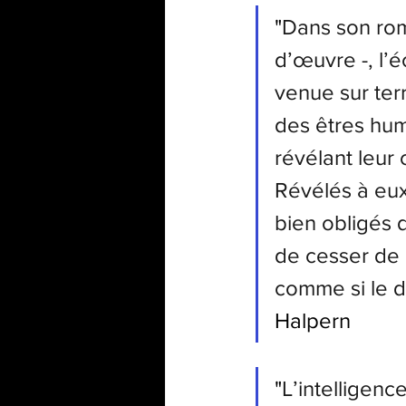
"
Dans son roma
d’œuvre -, l’é
venue sur terr
des êtres hum
révélant leur 
Révélés à eux
bien obligés d
de cesser de 
comme si le di
Halpern
"
L’intelligenc