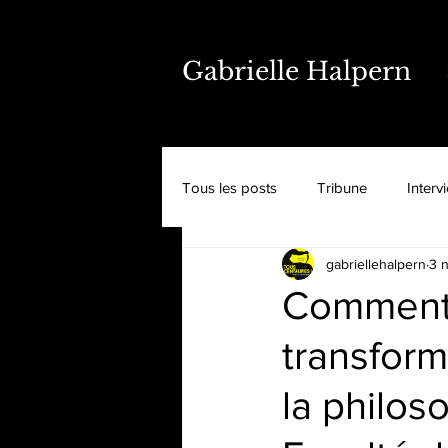
Gabrielle Halpern
Tous les posts
Tribune
Interv
gabriellehalpern
3 
Comment l'
transfor
la philos