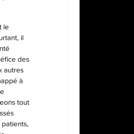
 le 
tant, il 
nté 
éfice des 
 autres 
happé à 
e 
eons tout 
ssés 
 patients, 