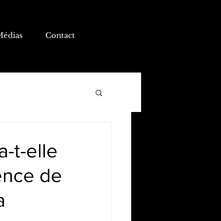
Médias
Contact
a-t-elle
ence de
a