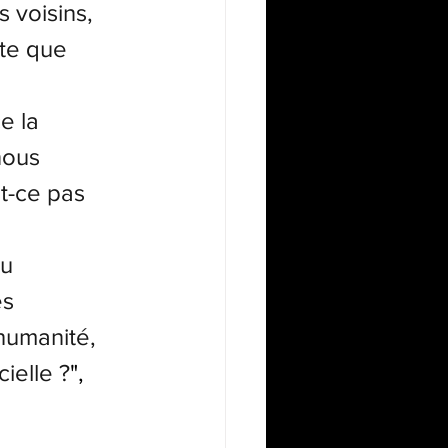
 voisins, 
te que 
e la 
nous 
st-ce pas 
u 
s 
humanité, 
cielle ?
", 