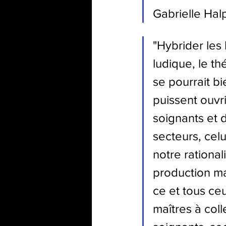
Gabrielle Hal
"Hybrider les 
ludique, le th
se pourrait b
puissent ouvr
soignants et 
secteurs, cel
notre rationa
production ma
ce et tous c
maîtres à coll