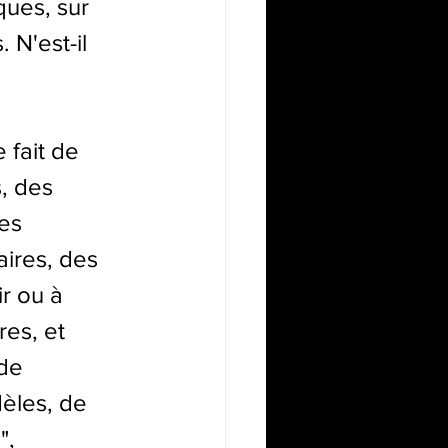
ques, sur 
 N'est-il 
 fait de 
, des 
es 
ires, des 
r ou à 
es, et 
de 
èles, de 
, 