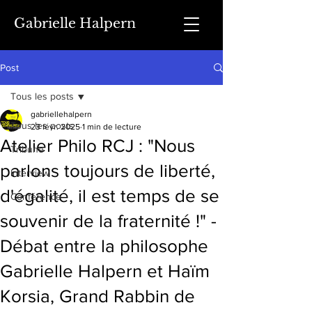
Gabrielle Halpern
Post
Tous les posts
gabriellehalpern
Tous les posts
23 févr. 2025
1 min de lecture
Atelier Philo RCJ : "Nous
Tribune
parlons toujours de liberté,
Interview
d'égalité, il est temps de se
Conférence
souvenir de la fraternité !" -
Débat entre la philosophe
Gabrielle Halpern et Haïm
Korsia, Grand Rabbin de