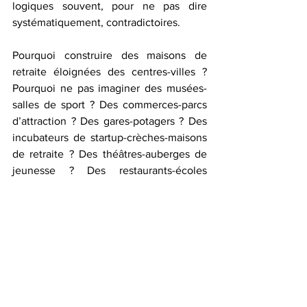
logiques souvent, pour ne pas dire 
systématiquement, contradictoires.
Pourquoi construire des maisons de 
retraite éloignées des centres-villes ? 
Pourquoi ne pas imaginer des musées-
salles de sport ? Des commerces-parcs 
d’attraction ? Des gares-potagers ? Des 
incubateurs de startup-crèches-maisons 
de retraite ? Des théâtres-auberges de 
jeunesse ? Des restaurants-écoles 
d’informatique ? Puisque le monde est 
naturellement hybride, respectons sa 
nature et hybridons les économies, les 
usages, les générations, les mobilités et 
les habitants. Face à la fragmentation de 
la société, la seule réponse possible 
réside dans l’hybridation. C’est cela, 
l’idéal du creuset républicain.