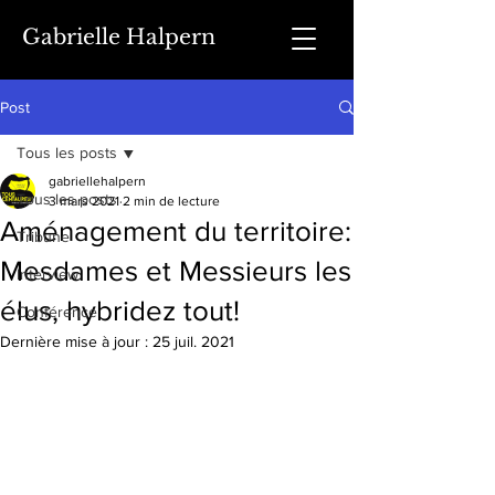
Gabrielle Halpern
Post
Tous les posts
gabriellehalpern
Tous les posts
3 mars 2021
2 min de lecture
Aménagement du territoire:
Tribune
Mesdames et Messieurs les
Interview
élus, hybridez tout!
Conférence
Dernière mise à jour :
25 juil. 2021