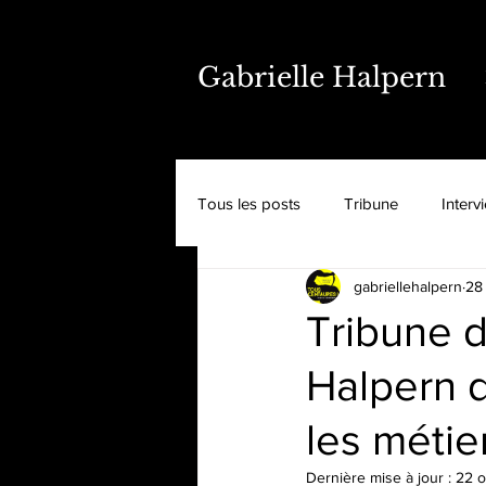
Gabrielle Halpern
Tous les posts
Tribune
Interv
gabriellehalpern
28
Tribune d
Halpern d
les métie
Dernière mise à jour :
22 o