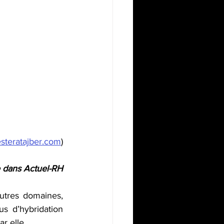
esteratajber.com
)
e dans Actuel-RH
tres domaines, 
 d’hybridation 
r elle.