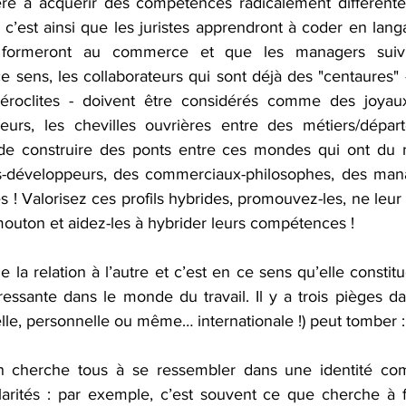
ère à acquérir des compétences radicalement différente
 c’est ainsi que les juristes apprendront à coder en lan
 formeront au commerce et que les managers suivr
e sens, les collaborateurs qui sont déjà des "centaures" 
roclites - doivent être considérés comme des joyaux. 
eurs, les chevilles ouvrières entre des métiers/départ
 de construire des ponts entre ces mondes qui ont du m
es-développeurs, des commerciaux-philosophes, des mana
es ! Valorisez ces profils hybrides, promouvez-les, ne leur
outon et aidez-les à hybrider leurs compétences !
ge la relation à l’autre et c’est en ce sens qu’elle consti
ressante dans le monde du travail. Il y a trois pièges d
elle, personnelle ou même… internationale !) peut tomber :
on cherche tous à se ressembler dans une identité com
larités : par exemple, c’est souvent ce que cherche à f