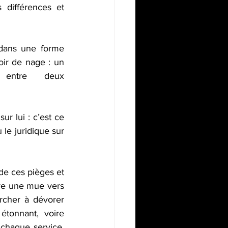
 différences et 
 dans une forme 
ir de nage : un 
entre deux 
r lui : c’est ce 
le juridique sur 
e ces pièges et 
re une mue vers 
rcher à dévorer 
étonnant, voire 
 chaque service, 