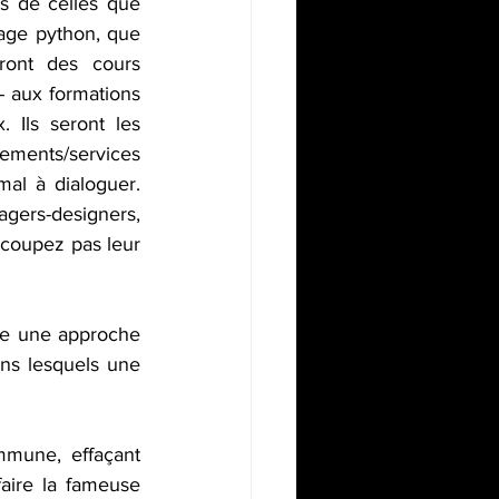
s de celles que 
gage python, que 
ont des cours 
- aux formations 
Ils seront les 
ements/services 
al à dialoguer. 
gers-designers, 
 coupez pas leur 
tue une approche 
ans lesquels une 
mune, effaçant 
aire la fameuse 