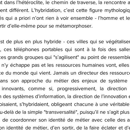
ut dans l’hétéroclite, le chemin de traverse, la rencontre 
ent différent. L’hybridation, c’est cette figure mythologi
és qui a priori n’ont rien à voir ensemble - l’homme et le
rtir d’elle-même pour se métamorphoser.
est de plus en plus hybride - ces villes qui se végétalisen
 ces téléphones portables qui sont à la fois des salle
s grands groupes qui "s’agilisent" au point de ressemble
 n’y échappe pas et les ressources humaines vont, elles 
e du monde qui vient. Jamais un directeur des ressourc
dans son approche du métier des enjeux de système d’
 innovants, comme si, progressivement, la direction 
 des systèmes d’information, la direction de l’innovation et
oisaient, s’hybridaient, obligeant chacune à une véritabl
elà de la simple "transversalité", puisqu’il ne s’agit plu
t, de coordonner son identité de métier avec celle des a
n identité de métier, d’en sortir, de la faire éclater et d