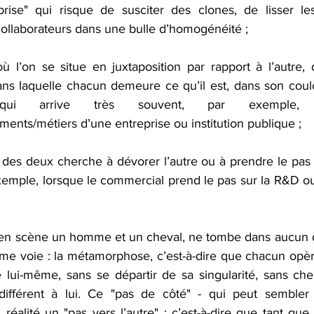
prise" qui risque de susciter des clones, de lisser les
 collaborateurs dans une bulle d’homogénéité ;
ù l’on se situe en juxtaposition par rapport à l’autre,
ans laquelle chacun demeure ce qu’il est, dans son coulo
qui arrive très souvent, par exemple, 
ments/métiers d’une entreprise ou institution publique ;
n des deux cherche à dévorer l’autre ou à prendre le pas su
exemple, lorsque le commercial prend le pas sur la R&D ou 
 en scène un homme et un cheval, ne tombe dans aucun d
me voie : la métamorphose, c’est-à-dire que chacun opè
de lui-même, sans se départir de sa singularité, sans che
ndifférent à lui. Ce "pas de côté" - qui peut sembler 
réalité un "pas vers l’autre" ; c’est-à-dire que tant que