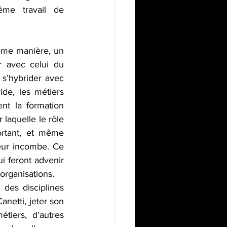
me travail de 
ême manière, un 
 avec celui du 
s’hybrider avec 
de, les métiers 
t la formation 
laquelle le rôle 
rtant, et même 
eur incombe. Ce 
i feront advenir 
 organisations.
es disciplines 
netti, jeter son 
tiers, d’autres 