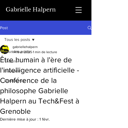
Gabrielle Halpern
Post
Tous les posts
gabriellehalpern
Tous les posts
14 févr. 2025
1 min de lecture
Être humain à l'ère de
Tribune
l'intelligence artificielle -
Interview
Conférence de la
Conférence
philosophe Gabrielle
Halpern au Tech&Fest à
Grenoble
Dernière mise à jour :
1 févr.